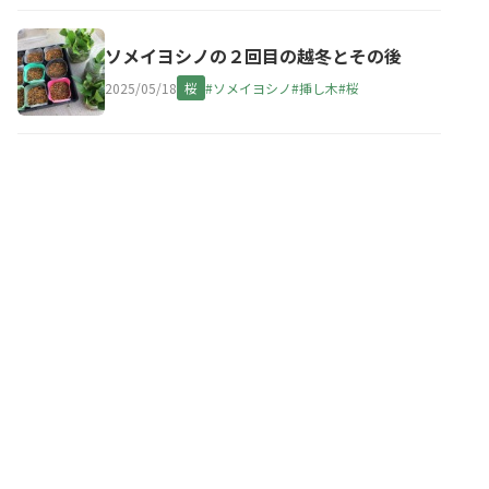
ソメイヨシノの２回目の越冬とその後
2025/05/18
桜
#ソメイヨシノ
#挿し木
#桜